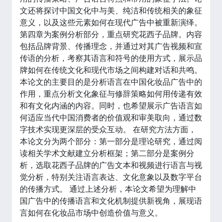
文还将探讨中国文化中与美、纯洁和传统相关的象征
意义，以及这些元素如何在现代广告中被重新演绎。
第四章为案例分析部分，重点研究花西子品牌。内容
包括品牌背景、传播理念，并通过对其广告视频和宣
传语的分析，考察其语言和符号的使用方式，展示品
牌如何在传统文化和现代市场之间构建对话和共鸣。
本论文的主要目的是分析语言在中国化妆品广告中的
作用，重点分析文化象征与修辞策略如何用传递有效
和有文化内涵的内容。同时，也希望展示广告语言如
何适应当代中国消费者的价值观和审美取向，通过数
字技术实现更深层的受众互动。 在研究方法方面，
本论文分为两个部分：第一部分是理论研究，通过阅
读相关学术文献建立分析框架；第二部分是案例分
析，选取花西子品牌的广告文本和视频进行语言与视
觉分析，特别关注语言表达、文化意象以及数字平台
的传播方式。 通过上述分析，本论文希望为理解中
国广告中的传播语言和文化机制提供新视角，展现语
言如何在化妆品市场中创造价值与意义。