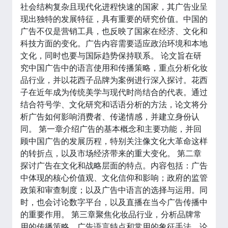
社会结构复杂且现代化进程快速的国家，其广告业呈
现出独特的发展特征，具有重要的研究价值。中国的
广告不仅是营销工具，也反映了国家在经济、文化和
科技方面的变化。广告内容需要适应政治环境和本地
文化，同时也要与国际趋势保持联系。 论文旨在研
究中国广告中的语言使用和传播策略，重点分析化妆
品行业，并以花西子品牌为案例进行深入探讨。花西
子在近年成为传统美学与现代时尚结合的代表。通过
结合符号学、文化研究和话语分析的方法，论文将分
析广告如何影响消费者、传递情感，并建立身份认
同。 第一章介绍广告的基本概念和主要功能，并回
顾中国广告的发展历程，特别关注像文化大革命这样
的转折点，以及市场经济带来的重大变化。 第二章
探讨广告在文化和战略层面的特点。内容包括：广告
中体现的核心价值观、文化信仰和影响；政府的监管
政策和审查制度；以及广告中语言的选择与运用。同
时，也会讨论数字平台，以及直播在当今广告传播中
的重要作用。 第三章聚焦化妆品行业，分析品牌常
用的传播策略、广告语言特点和常用的象征手法。论