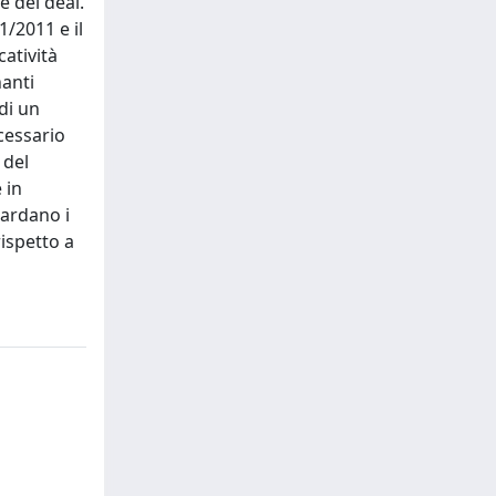
e dei deal.
1/2011 e il
catività
nanti
 di un
cessario
 del
 in
uardano i
rispetto a