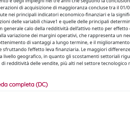
ento e degli impieghi nei tre anni che seguono la conclusion
erazioni di acquisizione di maggioranza concluse tra il 01/0
e nei principali indicatori economico-finanziari e la signifi
azioni delle variabili chiave1 e quelle delle principali determi
 generale calo della redditività dell’attivo netto per effetto
alla variazione dei margini operativi, che rappresenta un ne
tenimento di vantaggi a lungo termine, e il miglioramento
sfruttando l’effetto leva finanziaria. Le maggiori differenze
a livello geografico, in quanto gli scostamenti settoriali rig
 di redditività delle vendite, più alti nel settore tecnologico 
da completa (DC)