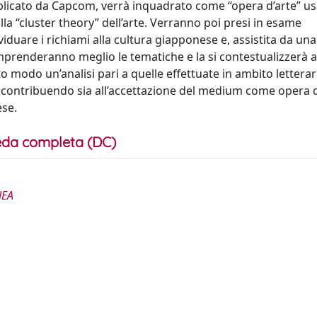
blicato da Capcom, verrà inquadrato come “opera d’arte” u
lla “cluster theory” dell’arte. Verranno poi presi in esame
iduare i richiami alla cultura giapponese e, assistita da una
mprenderanno meglio le tematiche e la si contestualizzerà al
to modo un’analisi pari a quelle effettuate in ambito letterar
 contribuendo sia all’accettazione del medium come opera d’
ese.
da completa (DC)
NEA