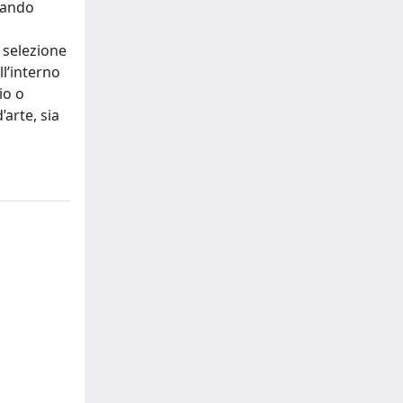
sando
 selezione
l’interno
io o
arte, sia