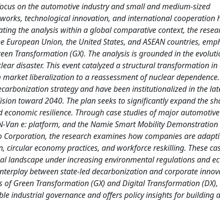
a focus on the automotive industry and small and medium-sized
eworks, technological innovation, and international cooperation 
ting the analysis within a global comparative context, the resea
f the European Union, the United States, and ASEAN countries, emp
Green Transformation (GX). The analysis is grounded in the evoluti
ear disaster. This event catalyzed a structural transformation in
m market liberalization to a reassessment of nuclear dependence
ecarbonization strategy and have been institutionalized in the lat
ision toward 2040. The plan seeks to significantly expand the sh
d economic resilience. Through case studies of major automotiv
 N-Van e: platform, and the Namie Smart Mobility Demonstration 
yo Corporation, the research examines how companies are adapt
n, circular economy practices, and workforce reskilling. These ca
ustrial landscape under increasing environmental regulations and 
 interplay between state-led decarbonization and corporate innov
ves of Green Transformation (GX) and Digital Transformation (DX),
e industrial governance and offers policy insights for building 