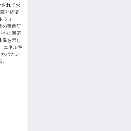
化されてお
保障と経済
トフォー
業の事例研
いかに適応
体像を示し
。エネルギ
業ガバナン
る。