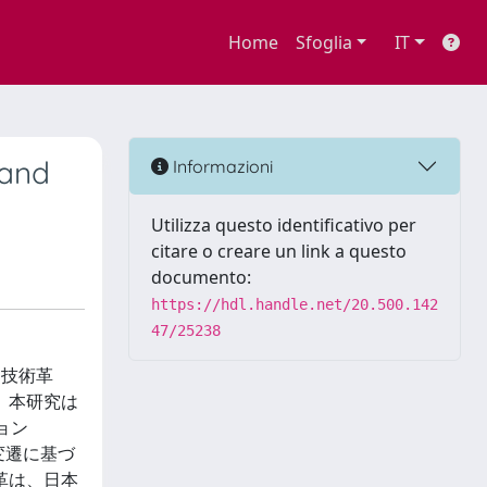
Home
Sfoglia
IT
 and
Informazioni
Utilizza questo identificativo per
citare o creare un link a questo
documento:
https://hdl.handle.net/20.500.142
47/25238
、技術革
、本研究は
ョン
変遷に基づ
革は、日本