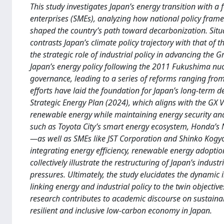
This study investigates Japan’s energy transition with 
enterprises (SMEs), analyzing how national policy fram
shaped the country’s path toward decarbonization. Situa
contrasts Japan’s climate policy trajectory with that o
the strategic role of industrial policy in advancing the 
Japan’s energy policy following the 2011 Fukushima nucl
governance, leading to a series of reforms ranging fro
efforts have laid the foundation for Japan’s long-term d
Strategic Energy Plan (2024), which aligns with the GX V
renewable energy while maintaining energy security an
such as Toyota City’s smart energy ecosystem, Honda’s
—as well as SMEs like JST Corporation and Shinko Kog
integrating energy efficiency, renewable energy adoptio
collectively illustrate the restructuring of Japan’s ind
pressures. Ultimately, the study elucidates the dynamic
linking energy and industrial policy to the twin objecti
research contributes to academic discourse on sustainabl
resilient and inclusive low-carbon economy in Japan.