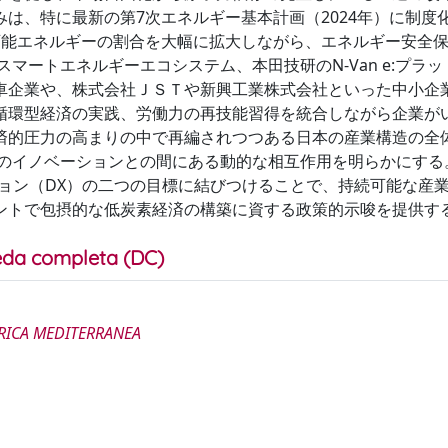
は、特に最新の第7次エネルギー基本計画（2024年）に制度
生可能エネルギーの割合を大幅に拡大しながら、エネルギー安全
マートエネルギーエコシステム、本田技研のN-Van e:プラッ
車企業や、株式会社ＪＳＴや新興工業株式会社といった中小企
循環型経済の実践、労働力の再技能習得を統合しながら企業が
済的圧力の高まりの中で再編されつつある日本の産業構造の全
業のイノベーションとの間にある動的な相互作用を明らかにする
ョン（DX）の二つの目標に結びつけることで、持続可能な産
ントで包摂的な低炭素経済の構築に資する政策的示唆を提供す
da completa (DC)
FRICA MEDITERRANEA