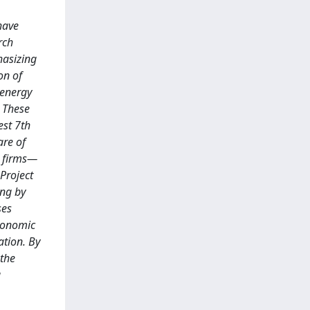
have
rch
hasizing
on of
 energy
. These
est 7th
are of
e firms—
Project
ing by
ses
economic
ation. By
 the
a