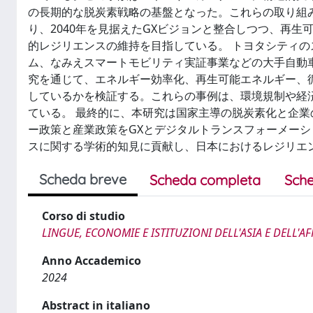
の長期的な脱炭素戦略の基盤となった。これらの取り組み
り、2040年を見据えたGXビジョンと整合しつつ、再
的レジリエンスの維持を目指している。 トヨタシティのス
ム、なみえスマートモビリティ実証事業などの大手自動
究を通じて、エネルギー効率化、再生可能エネルギー、
しているかを検証する。これらの事例は、環境規制や経
ている。 最終的に、本研究は国家主導の脱炭素化と企
ー政策と産業政策をGXとデジタルトランスフォーメーシ
スに関する学術的知見に貢献し、日本におけるレジリエ
Scheda breve
Scheda completa
Sche
Corso di studio
LINGUE, ECONOMIE E ISTITUZIONI DELL'ASIA E DELL'A
Anno Accademico
2024
Abstract in italiano