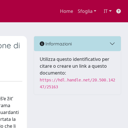
Home
Sfoglia
IT
one di
Informazioni
Utilizza questo identificativo per
citare o creare un link a questo
documento:
https://hdl.handle.net/20.500.142
47/25163
’e žit’
orama
guardanti
rtata la
o che li