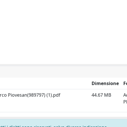
Dimensione
F
rco Piovesan(989797) (1).pdf
44.67 MB
A
P