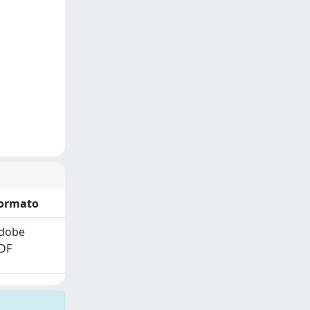
ormato
dobe
DF