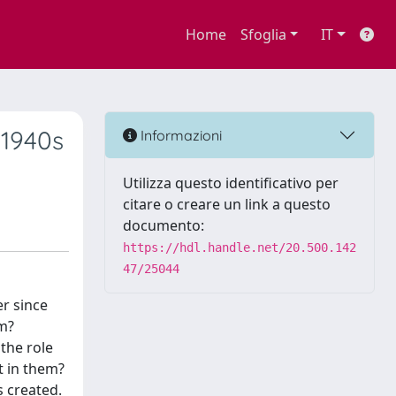
Home
Sfoglia
IT
 1940s
Informazioni
Utilizza questo identificativo per
citare o creare un link a questo
documento:
https://hdl.handle.net/20.500.142
47/25044
er since
em?
the role
t in them?
s created.