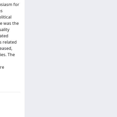
usiasm for
as
itical
re was the
ality
eated
s related
eased,
ies. The
are