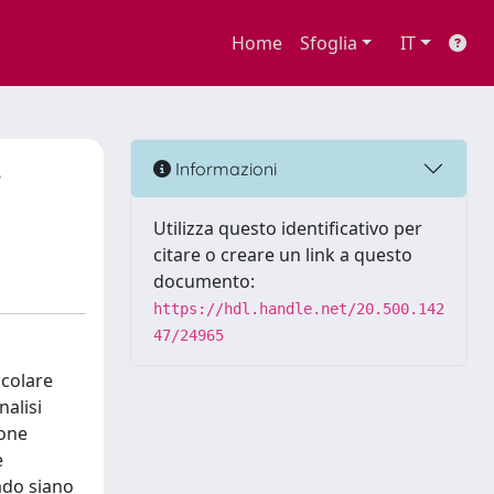
Home
Sfoglia
IT
e
Informazioni
Utilizza questo identificativo per
citare o creare un link a questo
documento:
https://hdl.handle.net/20.500.142
47/24965
icolare
nalisi
ione
e
ado siano