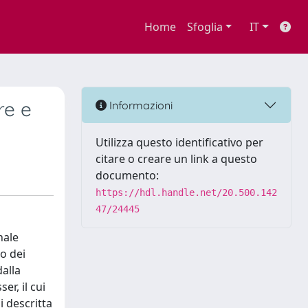
Home
Sfoglia
IT
re e
Informazioni
Utilizza questo identificativo per
citare o creare un link a questo
documento:
https://hdl.handle.net/20.500.142
47/24445
nale
no dei
dalla
r, il cui
i descritta