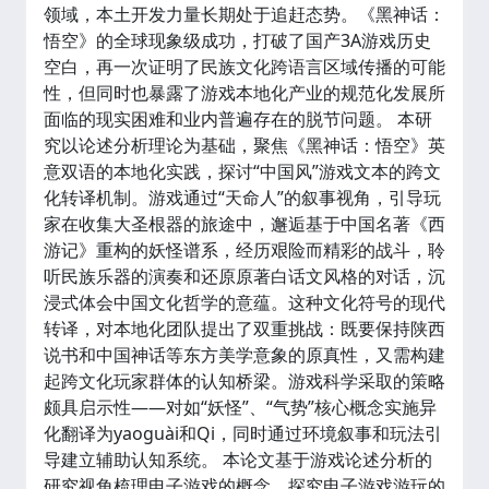
领域，本土开发力量长期处于追赶态势。《黑神话：
悟空》的全球现象级成功，打破了国产3A游戏历史
空白，再一次证明了民族文化跨语言区域传播的可能
性，但同时也暴露了游戏本地化产业的规范化发展所
面临的现实困难和业内普遍存在的脱节问题。 本研
究以论述分析理论为基础，聚焦《黑神话：悟空》英
意双语的本地化实践，探讨“中国风”游戏文本的跨文
化转译机制。游戏通过“天命人”的叙事视角，引导玩
家在收集大圣根器的旅途中，邂逅基于中国名著《西
游记》重构的妖怪谱系，经历艰险而精彩的战斗，聆
听民族乐器的演奏和还原原著白话文风格的对话，沉
浸式体会中国文化哲学的意蕴。这种文化符号的现代
转译，对本地化团队提出了双重挑战：既要保持陕西
说书和中国神话等东方美学意象的原真性，又需构建
起跨文化玩家群体的认知桥梁。游戏科学采取的策略
颇具启示性——对如“妖怪”、“气势”核心概念实施异
化翻译为yaoguài和Qi，同时通过环境叙事和玩法引
导建立辅助认知系统。 本论文基于游戏论述分析的
研究视角梳理电子游戏的概念，探究电子游戏游玩的