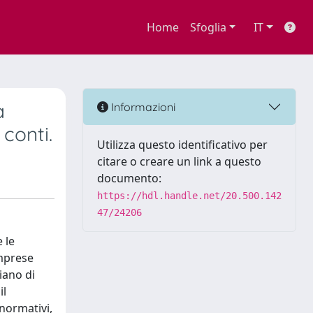
Home
Sfoglia
IT
a
Informazioni
 conti.
Utilizza questo identificativo per
citare o creare un link a questo
documento:
https://hdl.handle.net/20.500.142
47/24206
 le
imprese
iano di
il
 normativi,