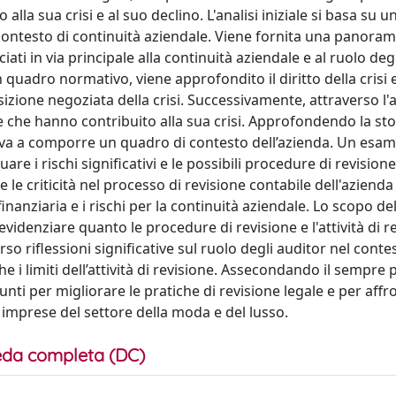
lla sua crisi e al suo declino. L'analisi iniziale si basa su u
contesto di continuità aziendale. Viene fornita una panoram
ciati in via principale alla continuità aziendale e al ruolo deg
un quadro normativo, viene approfondito il diritto della crisi 
izione negoziata della crisi. Successivamente, attraverso l'a
e che hanno contribuito alla sua crisi. Approfondendo la sto
o si va a comporre un quadro di contesto dell’azienda. Un esam
are i rischi significativi e le possibili procedure di revisione
 e le criticità nel processo di revisione contabile dell'azienda
 finanziaria e i rischi per la continuità aziendale. Lo scopo de
 evidenziare quanto le procedure di revisione e l'attività di r
rso riflessioni significative sul ruolo degli auditor nel conte
i limiti dell’attività di revisione. Assecondando il sempre p
punti per migliorare le pratiche di revisione legale e per affr
le imprese del settore della moda e del lusso.
da completa (DC)