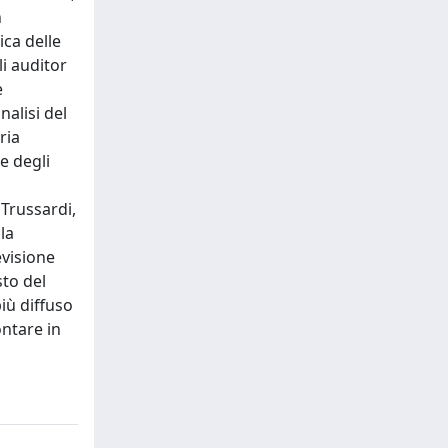
n
ica delle
li auditor
e
nalisi del
ria
e degli
 Trussardi,
lla
evisione
sto del
iù diffuso
ontare in