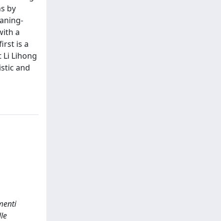
ns by
aning-
with a
rst is a
 Li Lihong
stic and
menti
lle