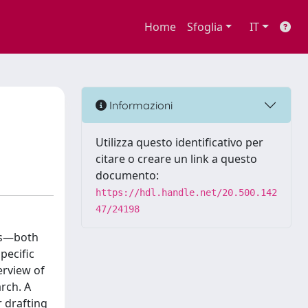
Home
Sfoglia
IT
Informazioni
Utilizza questo identificativo per
citare o creare un link a questo
documento:
https://hdl.handle.net/20.500.142
47/24198
nts—both
pecific
erview of
rch. A
r drafting