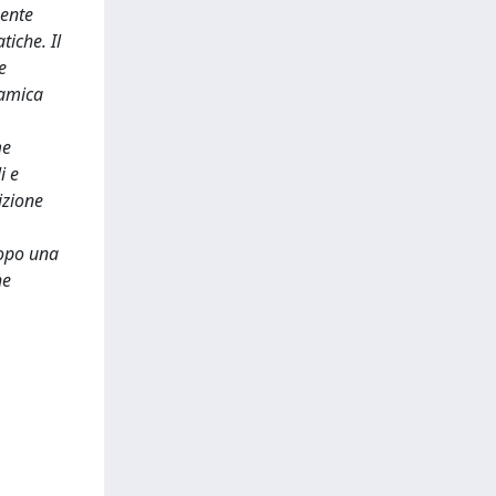
uente
tiche. Il
e
ramica
me
i e
izione
Dopo una
he