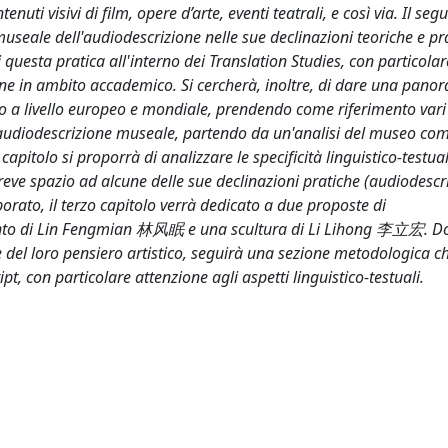
enuti visivi di film, opere d’arte, eventi teatrali, e così via. Il seg
useale dell'audiodescrizione nelle sue declinazioni teoriche e pra
questa pratica all'interno dei Translation Studies, con particolar
ione in ambito accademico. Si cercherà, inoltre, di dare una pano
o a livello europeo e mondiale, prendendo come riferimento vari
ell'audiodescrizione museale, partendo da un'analisi del museo co
pitolo si proporrà di analizzare le specificità linguistico-testual
eve spazio ad alcune delle sue declinazioni pratiche (audiodescr
aborato, il terzo capitolo verrà dedicato a due proposte di
ipinto di Lin Fengmian 林风眠 e una scultura di Li Lihong 李立宏. 
e del loro pensiero artistico, seguirà una sezione metodologica c
pt, con particolare attenzione agli aspetti linguistico-testuali.