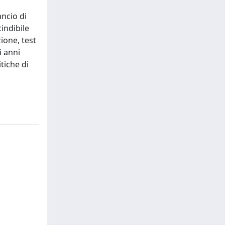
ancio di
indibile
ione, test
i anni
itiche di