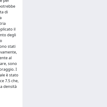
le per
 potrebbe
ta di
a
tria
licato il
nto degli
to
sono stati
sivamente,
ente al
lare, sono
oraggio. I
ale è stato
ce 7.5 che,
la densità