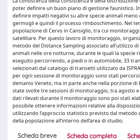
La conoscenza della consistenza e della distribuzione
poter definire un buon piano di gestione faunistico. 
definire impatti negativi su altre specie animali meno 
germogli e quindi il processo rimboschimento. Nel tem
popolazione di Cervo in Cansiglio, tra cui monitoraggi
satellitare. Per questo lavoro di monitoraggio, organiz
metodo del Distance Sampling associato all’utilizzo d
animali nelle ore notturne, durante le quali la specie
eseguito percorrendo, a piedi o in automobile, 33 transet
selezionati dal catalogo di transetti utilizzato da IS
per ogni sessione di monitoraggio sono stati percorsi
demanio Veneto, ma in parte anche nella porzione di For
state svolte tre sessioni di monitoraggio, tra agosto e
dati rilevati durante il monitoraggio sono poi stati ela
possibile ottenere informazioni relative alla disposizio
utilizzando l’approccio statistico previsto dal metodo
della popolazione all’interno dell’area di studio.
Scheda breve
Scheda completa
Sche