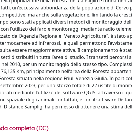
 della popolazione nella Foresta del Cansiglio è fondamenta
Infatti, un’eccessiva abbondanza della popolazione di Cervo
competitive, ma anche sulla vegetazione, limitando la cresci
po sono stati applicati diversi metodi di monitoraggio dell
 con l’utilizzo del faro e monitoraggi mediante radio teleme
zato dall’Agenzia Regionale “Veneto Agricoltura”, è stato app
i termocamere ad infrarossi, le quali permettono l’avvistame
 risulta essere maggiormente attiva. Il campionamento è sta
ti distribuiti in tutta l’area di studio. I transetti percorsi 
PRA nel 2010, per un monitoraggio dello stesso tipo. Comples
 76,135 Km, principalmente nell’area della Foresta apparten
esta situata nella regione Friuli Venezia Giulia. In partico
 settembre 2023, per uno sforzo totale di 22 uscite di monit
borati mediante l’utilizzo del software QGIS, attraverso il qu
ne spaziale degli animali contattati, e con il software Distan
 di Distance Samplig, ha permesso di ottenere una stima del
da completa (DC)