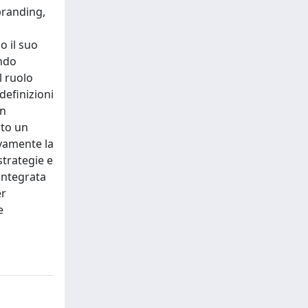
branding,
o il suo
ondo
l ruolo
definizioni
un
ato un
ivamente la
strategie e
integrata
er
e