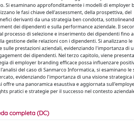
esto. Si esaminano approfonditamente i modelli di employer 
zzano le fasi chiave dell'assessment, della prospettiva, del
nefici derivanti da una strategia ben condotta, sottolineand
gement dei dipendenti e sulla performance aziendale. Il sec
 processo di selezione e inserimento dei dipendenti fino a
gestione delle relazioni con i dipendenti. Si analizzano le 
 sulle prestazioni aziendali, evidenziando l'importanza di 
gagement dei dipendenti. Nel terzo capitolo, viene present
egia di employer branding efficace possa influenzare posit
 l'analisi del caso di Sanmarco Informatica, si esaminano le 
ercato, evidenziando l'importanza di una visione strategica 
esi offre una panoramica esaustiva e aggiornata sull'employ
s pratici e strategie per il successo nel contesto aziendal
da completa (DC)