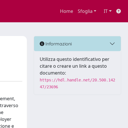
Home
Sfoglia
IT
Informazioni
Utilizza questo identificativo per
citare o creare un link a questo
documento:
https://hdl.handle.net/20.500.142
47/23696
gement,
ttraverso
ne
ployer
zione e