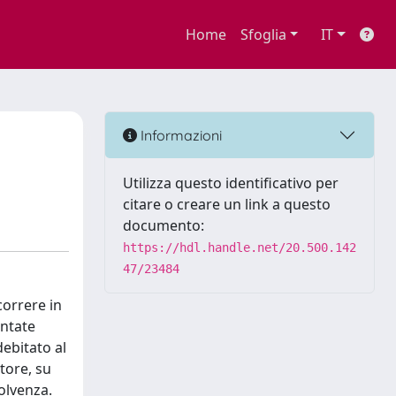
Home
Sfoglia
IT
Informazioni
Utilizza questo identificativo per
citare o creare un link a questo
documento:
https://hdl.handle.net/20.500.142
47/23484
correre in
entate
debitato al
tore, su
solvenza.