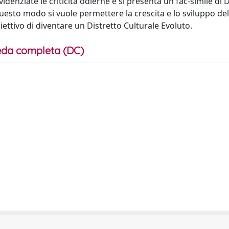
denziate le criticità odierne e si presenta un fac-simile di 
esto modo si vuole permettere la crescita e lo sviluppo del 
biettivo di diventare un Distretto Culturale Evoluto.
da completa (DC)