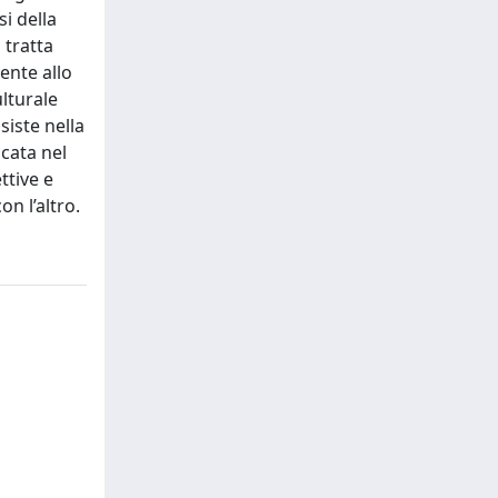
si della
 tratta
rente allo
lturale
siste nella
icata nel
ttive e
n l’altro.