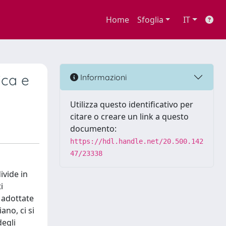
Home
Sfoglia
IT
ica e
Informazioni
Utilizza questo identificativo per
citare o creare un link a questo
documento:
https://hdl.handle.net/20.500.142
47/23338
ivide in
i
e adottate
ano, ci si
egli