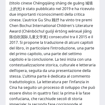
(titolo cinese Chéngqiáng shàng de guāng 城墙
上的光) è stato pubblicato nel 2019 e ha ricevuto
due importanti riconoscimenti della critica
cinese. L’autrice Gu Shu 顾抒 ha vinto tre premi
Chen Bochui International Children's Literature
Award (Chénbóchuī guójì értóng wénxué jiǎng
陈伯吹国际儿童文学奖) consecutivi tra il 2015 e il
2017. Si propone la traduzione di alcuni capitoli
del libro, in particolare l’introduzione, una parte
del primo capitolo, una parte del settimo
capitolo e la conclusione. La tesi inizia con una
contestualizzazione storica, culturale e letteraria
dell’opera, seguita da una presentazione della
stessa. L’ultima parte è dedicata al commento
traduttologico. La letteratura per l’infanzia in
Cina ha seguito un processo di sviluppo che può
essere diviso in quattro fasi: la prima è la fase
confuciana, che racchiude secoli di storia
imperiale; la seconda fase corrisponde al