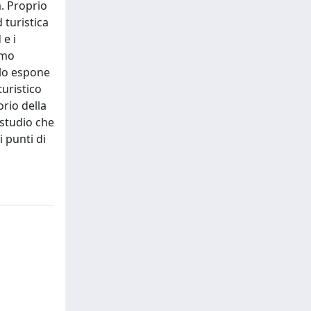
. Proprio
 turistica
 e i
imo
olo espone
turistico
orio della
 studio che
 punti di