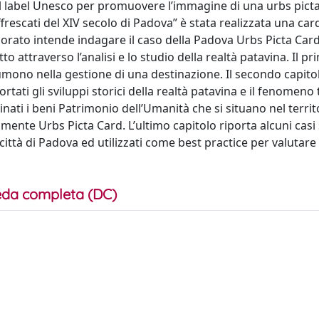
del label Unesco per promuovere l’immagine di una urbs picta
affrescati del XIV secolo di Padova” è stata realizzata una card
laborato intende indagare il caso della Padova Urbs Picta Card
 attraverso l’analisi e lo studio della realtà patavina. Il pr
ssumono nella gestione di una destinazione. Il secondo capit
ortati gli sviluppi storici della realtà patavina e il fenomeno 
nati i beni Patrimonio dell’Umanità che si situano nel territ
amente Urbs Picta Card. L’ultimo capitolo riporta alcuni casi
ttà di Padova ed utilizzati come best practice per valutare i
da completa (DC)