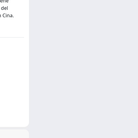
iene
 del
n Cina.