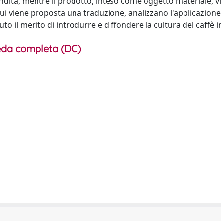
ndita, mentre il prodotto, inteso come oggetto materiale, v
di cui viene proposta una traduzione, analizzano l'applicazione
o il merito di introdurre e diffondere la cultura del caffè i
da completa (DC)