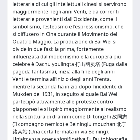
letteraria di cui gli intellettuali cinesi si servirono
maggiormente negli anni Venti, e da correnti
letterarie provenienti dall’Occidente, come il
simbolismo, l’estetismo e l’espressionismo, che
si diffusero in Cina durante il Movimento del
Quattro Maggio. La produzione di Bai Wei si
divide in due fasi: la prima, fortemente
influenzata dal modernismo e la cui opera più
celebre è Dachu youlingta 打出幽灵塔 (Fuga dalla
pagoda fantasma), inizia alla fine degli anni
Venti e termina all’inizio degli anni Trenta,
mentre la seconda ha inizio dopo l’incidente di
Mukden del 1931, in seguito al quale Bai Wei
partecipò attivamente alle proteste contro i
giapponesi e si ispirò maggiormente al realismo
nella scrittura di drammi come Di tongzhi 敌同志
(Il compagno nemico) e Beininglu mouzhan 北宁
路某站 (Una certa fermata in via Beining).
Un’altra sua opera significativa fu l’autobiografia