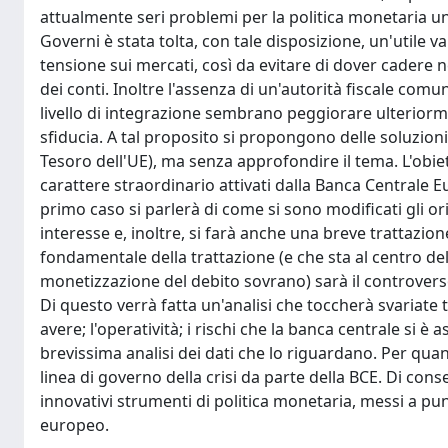
attualmente seri problemi per la politica monetaria un
Governi è stata tolta, con tale disposizione, un'utile va
tensione sui mercati, così da evitare di dover cadere 
dei conti. Inoltre l'assenza di un'autorità fiscale comuni
livello di integrazione sembrano peggiorare ulteriorme
sfiducia. A tal proposito si propongono delle soluzio
Tesoro dell'UE), ma senza approfondire il tema. L'obie
carattere straordinario attivati dalla Banca Centrale E
primo caso si parlerà di come si sono modificati gli or
interesse e, inoltre, si farà anche una breve trattazi
fondamentale della trattazione (e che sta al centro 
monetizzazione del debito sovrano) sarà il controver
Di questo verrà fatta un'analisi che toccherà svariate te
avere; l'operatività; i rischi che la banca centrale si è 
brevissima analisi dei dati che lo riguardano. Per quan
linea di governo della crisi da parte della BCE. Di cons
innovativi strumenti di politica monetaria, messi a punt
europeo.