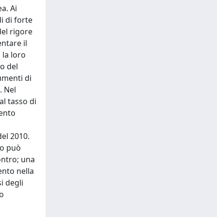
a. Ai
i di forte
del rigore
ntare il
 la loro
o del
umenti di
. Nel
al tasso di
mento
el 2010.
zzo può
contro; una
ento nella
i degli
co