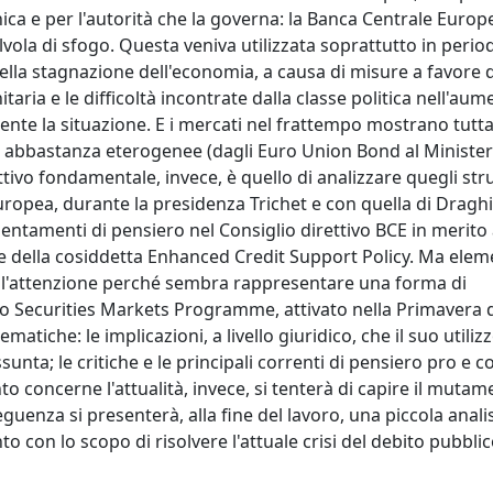
ica e per l'autorità che la governa: la Banca Centrale Europe
lvola di sfogo. Questa veniva utilizzata soprattutto in period
nella stagnazione dell'economia, a causa di misure a favore 
taria e le difficoltà incontrate dalla classe politica nell'aume
nte la situazione. E i mercati nel frattempo mostrano tutta
ni abbastanza eterogenee (dagli Euro Union Bond al Minister
ttivo fondamentale, invece, è quello di analizzare quegli str
uropea, durante la presidenza Trichet e con quella di Draghi
ientamenti di pensiero nel Consiglio direttivo BCE in merito 
one della cosiddetta Enhanced Credit Support Policy. Ma ele
dell'attenzione perché sembra rappresentare una forma di
so Securities Markets Programme, attivato nella Primavera d
matiche: le implicazioni, a livello giuridico, che il suo utili
assunta; le critiche e le principali correnti di pensiero pro e 
to concerne l'attualità, invece, si tenterà di capire il mutam
eguenza si presenterà, alla fine del lavoro, una piccola analis
o con lo scopo di risolvere l'attuale crisi del debito pubbli