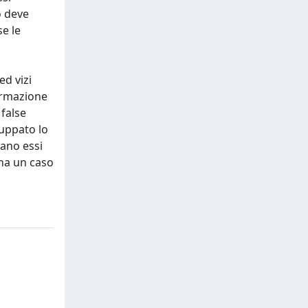
o deve
e le
ed vizi
normazione
 false
luppato lo
iano essi
ina un caso