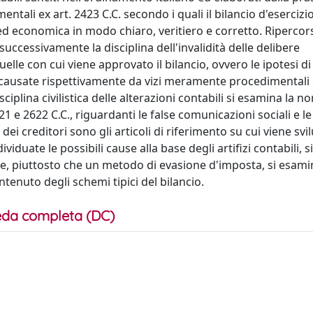
mentali ex art. 2423 C.C. secondo i quali il bilancio d'esercizi
ed economica in modo chiaro, veritiero e corretto. Ripercors
ccessivamente la disciplina dell'invalidità delle delibere
elle con cui viene approvato il bilancio, ovvero le ipotesi di
C., causate rispettivamente da vizi meramente procedimentali 
isciplina civilistica delle alterazioni contabili si esamina la 
2621 e 2622 C.C., riguardanti le false comunicazioni sociali e le
dei creditori sono gli articoli di riferimento su cui viene svi
viduate le possibili cause alla base degli artifizi contabili, s
ne, piuttosto che un metodo di evasione d'imposta, si esam
ontenuto degli schemi tipici del bilancio.
da completa (DC)