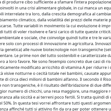
à di produrre cibo sufficiente a sfamare l’intera popolazion
involti in una crisi alimentare globale, in cui manca un equ
ili interrelate tra loro, dalla crescita demografica al camb
mbiamento climatico, dalla volatilità dei prezzi delle materie
scarse. Tutte variabili in movimento la cui evoluzione è impr
tutti di voler risolvere e farsi carico di tutte queste critici
mbientale e sociale, che coinvolge quindi tutte e tre le varia
nere solo con processi di innovazione in agricoltura. Innovaz
ia genetica) alle nuove biotecnologie non transgeniche (se
entare. Le prime non del tutto sostenibili e caratterizzate d
ro a loro favore. Ne sono l’esempio concreto due casi di riso
neticamente modificato arricchito di vitamina A per ridurre i d
ità visive notturne o cecità totale nei bambini, causate appu
e di circa dieci milioni di bambini all’anno. Il secondo il Ris
on transgeniche, è il risultato dell’ibridazione di due diffe
ggior numero di chicchi, una resa maggiore, una maggiore r
anza alla siccità e ai terreni poco fertili. Si tratta quindi di
50%. In questa tesi vorrei affrontare tutti questi argomen
za affinché tutti si attivino fin da ora per poter ottenere 