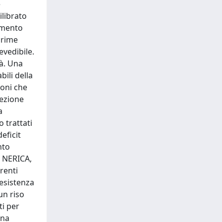
e
ilibrato
iamento
 prime
evedibile.
tà. Una
bili della
ioni che
lezione
a
 trattati
eficit
nto
o NERICA,
renti
esistenza
 un riso
ti per
una