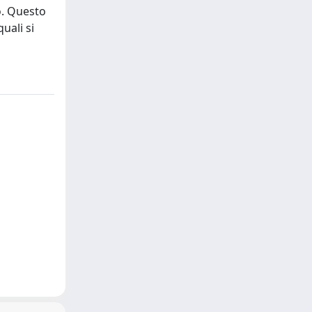
bo. Questo
uali si