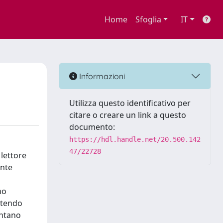
Home
Sfoglia
IT
Informazioni
Utilizza questo identificativo per
citare o creare un link a questo
documento:
https://hdl.handle.net/20.500.142
47/22728
 lettore
ente
o
no
ntendo
entano