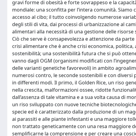
gravi forme di obesità e forte sovrappeso e la capacit
mondiale: una sconfitta per l’intera comunità. Siamo co
accesso al cibo; il tutto coinvolgendo numerose variab
degli stili di vita, dai processi di urbanizzazione al ca
alimentari alla necessità di una gestione delle risorse 
Ciò che serve è consapevolezza e attenzione da parte di 
crisi alimentare che è anche crisi economica, politica, a
sostenibilità; una sostenibilità futura che si può otte
vanno dagli OGM (organismi modificati con l’ingegner
delle varianti genetiche favorevoli) in ambito agroalim
numerosi contro, le seconde sostenibili e con diversi p
in differenti modi. Il primo, il Golden Rice, un riso ge
nella crescita, malformazioni ossee, ridotte funzional
dall’assenza di tale vitamina e a sua volta causa di mort
un riso sviluppato con nuove tecniche biotecnologiche n
specie ed è caratterizzato dalla produzione di un ma
ai parassiti e alle piante infestanti e una maggiore toller
non trattato geneticamente con una resa maggiore del 
semplificarne la comprensione e per creare una coscien