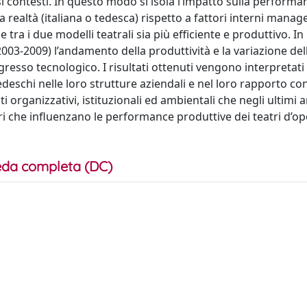
si contesti. In questo modo si isola l’impatto sulla performa
 realtà (italiana o tedesca) rispetto a fattori interni manager
e tra i due modelli teatrali sia più efficiente e produttivo. In
2003-2009) l’andamento della produttività e la variazione del
gresso tecnologico. I risultati ottenuti vengono interpretati 
e tedeschi nelle loro strutture aziendali e nel loro rapporto co
organizzativi, istituzionali ed ambientali che negli ultimi an
tori che influenzano le performance produttive dei teatri d’op
da completa (DC)