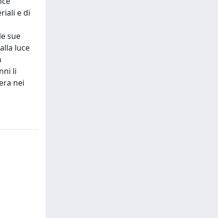
nce
iali e di
le sue
alla luce
n
ni li
era nei