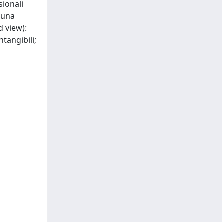
sionali
 una
d view):
tangibili;