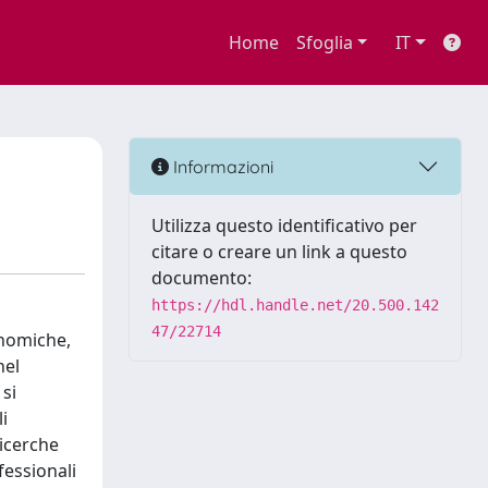
Home
Sfoglia
IT
Informazioni
Utilizza questo identificativo per
citare o creare un link a questo
documento:
https://hdl.handle.net/20.500.142
47/22714
onomiche,
nel
si
i
ricerche
fessionali