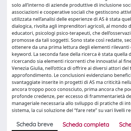
solo all’interno di aziende produttive di inclusione soc
associazioni e cooperative sociali che gestiscono attiv
utilizzata nell’analisi delle esperienze di AS è stata que
dialogica, rivolta agli imprenditori agricoli, al mondo
educatori, psicologi psico-terapeuti, che dell’osservaz
promosse da tali soggetti. Sono state così redatte, sec
ottenere da una prima lettura degli elementi rilevanti e 
keyword. La seconda fase della ricerca è stata quella 
ricercando sia elementi ricorrenti che innovativi al fin
Venezia Giulia, nell’ottica di offrire ai diversi attori del
approfondimento. Le conclusioni evidenziano benefici
svantaggiate inserite in progetti di AS ma criticità ne
ancora troppo poco conosciuto, prima ancora che poco co
profonde credenze, per eccesso di frammentarietà dell
manageriale necessaria allo sviluppo di pratiche di inte
sistema, la cui soluzione del “fare rete” su vari livelli r
Scheda breve
Scheda completa
Sche