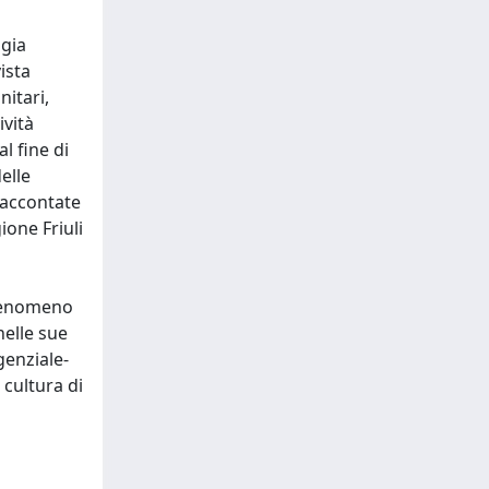
ogia
ista
nitari,
ività
l fine di
elle
raccontate
ione Friuli
n fenomeno
nelle sue
genziale-
 cultura di