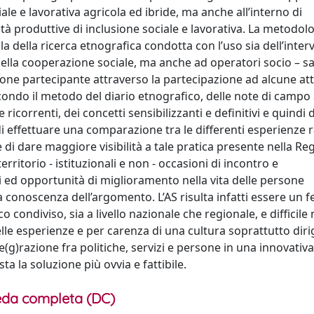
iale e lavorativa agricola ed ibride, ma anche all’interno di
ità produttive di inclusione sociale e lavorativa. La metodol
lla della ricerca etnografica condotta con l’uso sia dell’interv
 della cooperazione sociale, ma anche ad operatori socio – sa
ione partecipante attraverso la partecipazione ad alcune att
ondo il metodo del diario etnografico, delle note di campo a
ricorrenti, dei concetti sensibilizzanti e definitivi e quindi d
di effettuare una comparazione tra le differenti esperienze 
e di dare maggiore visibilità a tale pratica presente nella Reg
 territorio - istituzionali e non - occasioni di incontro e
 ed opportunità di miglioramento nella vita delle persone
lla conoscenza dell’argomento. L’AS risulta infatti essere u
ndiviso, sia a livello nazionale che regionale, e difficile 
e esperienze e per carenza di una cultura soprattutto diri
(g)razione fra politiche, servizi e persone in una innovativa
esta la soluzione più ovvia e fattibile.
da completa (DC)