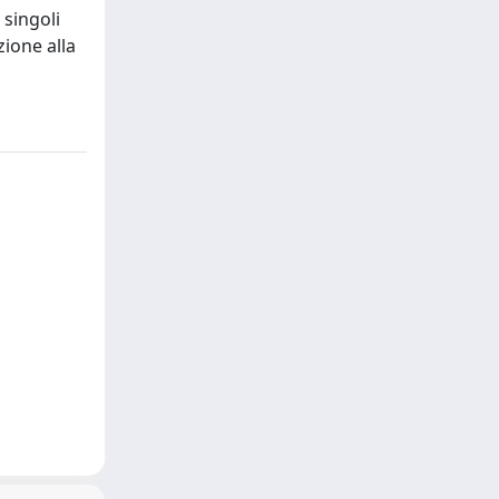
 singoli
zione alla