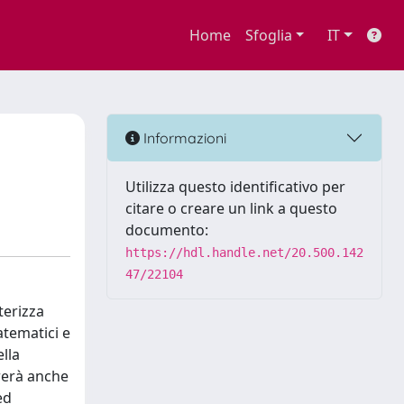
Home
Sfoglia
IT
Informazioni
Utilizza questo identificativo per
citare o creare un link a questo
documento:
https://hdl.handle.net/20.500.142
47/22104
terizza
atematici e
ella
rerà anche
ed