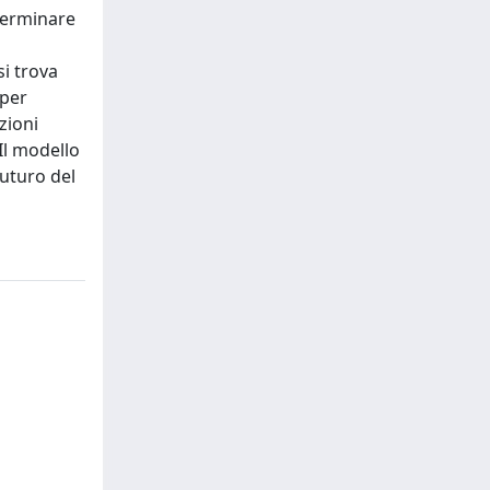
eterminare
si trova
 per
zioni
Il modello
futuro del