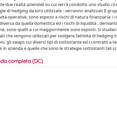
e due realtà aziendali su cui verrà condotto uno studio circ
egie di hedging da loro utilizzate : verranno analizzati Il gr
vità operative, sono esposti a rischi di natura finanziaria: i r
iversa da quella domestica ed i rischi di liquidità , derivanti
zione, sono quelli a cui maggiormente sono esposti. Si studie
ati che vengono utilizzati per svolgere l’attività di hedging 
i, gli swaps sui diversi tipi di sottostante ed i contratti a t
 in azienda e quelle che sono le strategie sottostanti tali sc
da completa (DC)