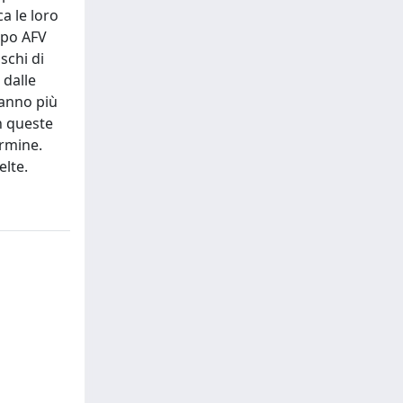
a le loro
uppo AFV
ischi di
 dalle
ranno più
in queste
ermine.
elte.