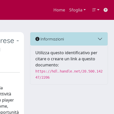
Home
Sfoglia
IT
prese -
Informazioni
g
Utilizza questo identificativo per
citare o creare un link a questo
documento:
https://hdl.handle.net/20.500.142
47/2206
la
ttività
n player
come,
opportunità