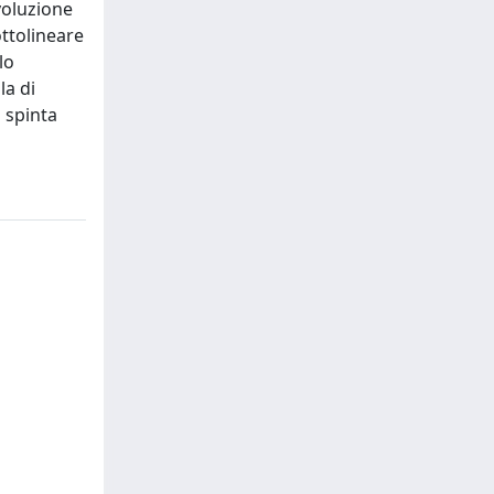
voluzione
ottolineare
lo
la di
 spinta