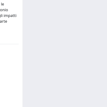
 le
tonio
li impatti
parte