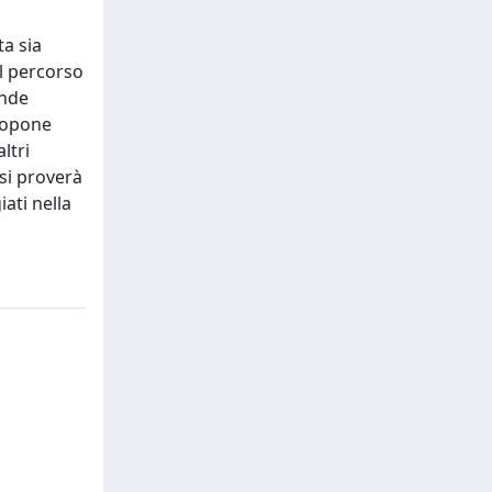
ta sia
il percorso
ande
propone
ltri
 si proverà
ati nella