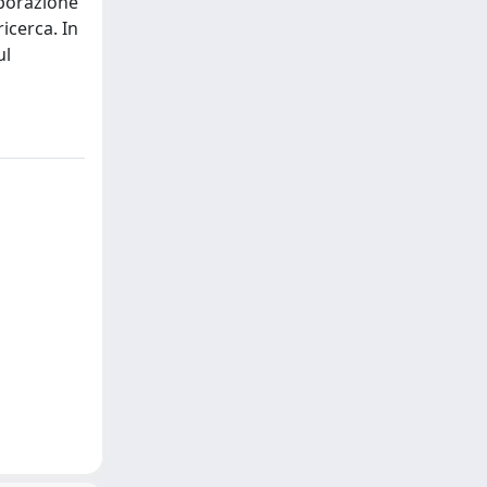
aborazione
ricerca. In
ul