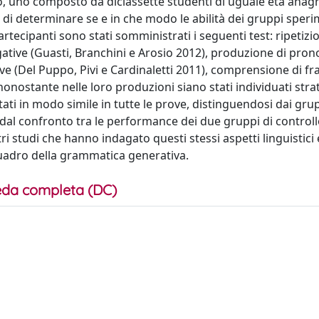
o, uno composto da diciassette studenti di uguale età anagr
ne di determinare se e in che modo le abilità dei gruppi speri
artecipanti sono stati somministrati i seguenti test: ripetizi
gative (Guasti, Branchini e Arosio 2012), produzione di prono
tive (Del Puppo, Pivi e Cardinaletti 2011), comprensione di fr
nonostante nelle loro produzioni siano stati individuati stra
tati in modo simile in tutte le prove, distinguendosi dai grup
dal confronto tra le performance dei due gruppi di controllo
ltri studi che hanno indagato questi stessi aspetti linguistici
 quadro della grammatica generativa.
da completa (DC)