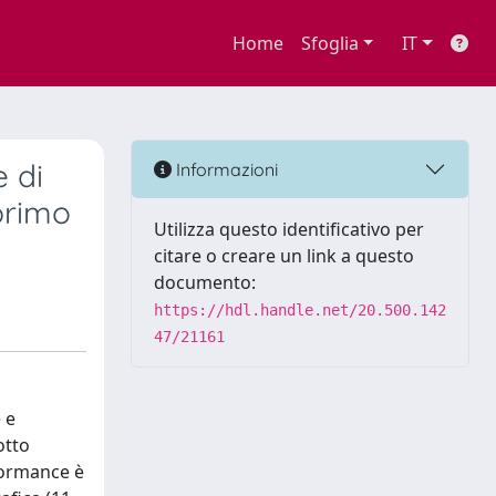
Home
Sfoglia
IT
e di
Informazioni
primo
Utilizza questo identificativo per
citare o creare un link a questo
documento:
https://hdl.handle.net/20.500.142
47/21161
 e
otto
rformance è