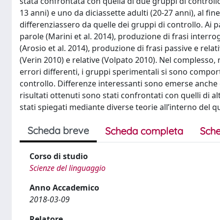
stata confrontata con quella di due gruppi di controll
13 anni) e uno da diciassette adulti (20-27 anni), al fi
differenziassero da quelle dei gruppi di controllo. Ai p
parole (Marini et al. 2014), produzione di frasi interro
(Arosio et al. 2014), produzione di frasi passive e rela
(Verin 2010) e relative (Volpato 2010). Nel complesso, 
errori differenti, i gruppi sperimentali si sono compor
controllo. Differenze interessanti sono emerse anche 
risultati ottenuti sono stati confrontati con quelli di a
stati spiegati mediante diverse teorie all’interno del
Scheda breve
Scheda completa
Sche
Corso di studio
Scienze del linguaggio
Anno Accademico
2018-03-09
Relatore