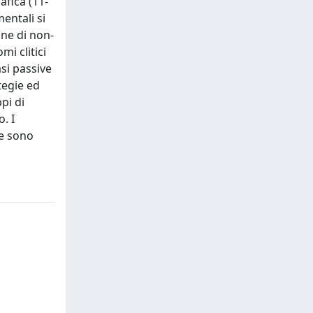
afica (11-
mentali si
one di non-
mi clitici
asi passive
tegie ed
pi di
. I
 e sono