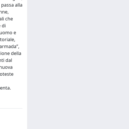
 passa alla
nne,
ali che
 di
a uomo e
toriale,
 Narmada”,
zione della
ti dal
 nuova
roteste
lenta.