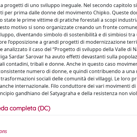
a progetti di uno sviluppo ineguale. Nel secondo capitolo si
vanti per prima dalle donne del movimento Chipko. Queste do
state le prime vittime di pratiche forestali a scopi industri
uesto motivo si sono organizzate creando un fronte comune
sviluppo, diventando simbolo di sostenibilità e di simbiosi tr
re l’opposizione a grandi progetti di modernizzazione terri
e analizzato il caso del “Progetto di sviluppo della Valle di
diga Sardar Sarovar ha avuto effetti devastanti sulla popola
uali contadini, tribali e donne. Anche in questo caso movimen
consistente numero di donne, e quindi contribuendo a una
trasformazioni sociali delle comunità dei villaggi. Le loro p
 anche internazionale. Filo conduttore dei vari movimenti di
rincipio gandhiano del Satyagraha e della resistenza non vio
da completa (DC)
ions