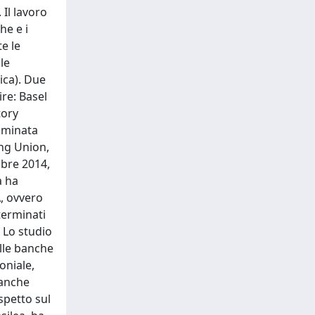
 Il lavoro
he e i
te le
le
ica). Due
ire: Basel
tory
ominata
ing Union,
mbre 2014,
a ha
A, ovvero
eterminati
. Lo studio
elle banche
oniale,
banche
spetto sul