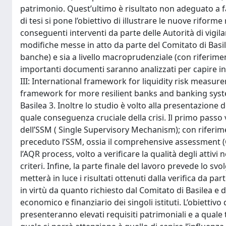
patrimonio. Quest’ultimo è risultato non adeguato a far 
di tesi si pone l’obiettivo di illustrare le nuove rifor
conseguenti interventi da parte delle Autorità di vigilan
modifiche messe in atto da parte del Comitato di Basile
banche) e sia a livello macroprudenziale (con riferiment
importanti documenti saranno analizzati per capire in q
III: International framework for liquidity risk measur
framework for more resilient banks and banking sys
Basilea 3. Inoltre lo studio è volto alla presentazione 
quale conseguenza cruciale della crisi. Il primo passo 
dell’SSM ( Single Supervisory Mechanism); con riferime
preceduto l’SSM, ossia il comprehensive assessment (CA
l’AQR process, volto a verificare la qualità degli attivi
criteri. Infine, la parte finale del lavoro prevede lo sv
metterà in luce i risultati ottenuti dalla verifica da par
in virtù da quanto richiesto dal Comitato di Basilea e 
economico e finanziario dei singoli istituti. L’obiettivo
presenteranno elevati requisiti patrimoniali e a quale