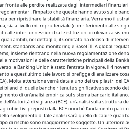
fronte alle perdite realizzate dagli intermediari finanziari.
me regolamentari, l’impatto che queste hanno avuto sulle banc
za per ripristinare la stabilità finanziaria. Verranno illustra
a, sia a livello microprudenziale (con riferimento alle singo
o alle interconnessioni tra le istituzioni di rilevanza sistem
uali ambiti, nel dettaglio, il Comitato ha deciso di interven
ement, standards and monitoring e Basel III: A global regula
tems; insieme rientrano nella nuova regolamentazione den
delle motivazioni e delle caratteristiche principali della Bank
verso la Banking Union è stato l’entrata in vigore, il 4 nove
nto a quest’ultimo tale lavoro si prefigge di analizzare cos
). Molta attenzione verrà data a uno dei tre pilastri del C
 nei bilanci di quelle banche ritenute significative secondo d
olgimento di un’analisi empirica sul sistema bancario italiano
te dell’Autorità di vigilanza (BCE), un’analisi sulla struttura d
dagli obiettivi preposti dalla BCE nonché l’andamento patrim
 dello svolgimento di tale analisi sarà quello di capire quali 
 tipo di rischio sono maggiormente soggette. Un ulteriore a