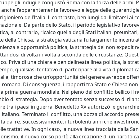
ruppe gli indugi e conquistò Roma con la forza delle armi. P
anche l’apparentemente favorevole legge delle guarentigie
ioniero dell’Italia. Il contrasto, ben lungi dal limitarsi ai c
zionale. Da parte dello Stato, il periodo legislativo favorev
, al contrario, ricalcò quella degli Stati italiani preunitari, 
te della Chiesa, la strategia vaticana fu largamente incentra
nienza e opportunità politica, la strategia del non expedit 
tandosi di volta in volta a seconda delle circostanze. Ques
 Priva di una chiara e ben delineata linea politica, la stra
tempo, qualsiasi tentativo di partecipare alla vita diplomatic
alia, timorosa che un’opportunità del genere avrebbe offert
da romana. Di conseguenza, i rapporti tra Stato e Chiesa non
la prima guerra mondiale. Nel pieno del conflitto bellico il 
io di strategia. Dopo aver tentato senza successo di rilan
 tra i paesi in guerra, Benedetto XV autorizzò le gerarchi
o italiano. Terminato il conflitto, una bozza di accordo prese
ta dal re. Successivamente, i turbolenti anni che investirono
lle trattative. In ogni caso, la nuova linea tracciata dalla Sa
ionismo, il nuovo corso portò alla creazione di un partito ca