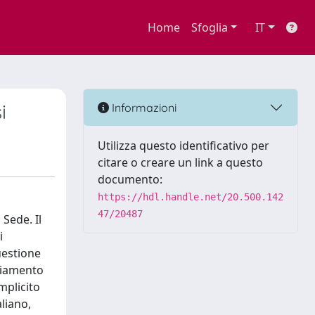
Home
Sfoglia
IT
i
Informazioni
Utilizza questo identificativo per
citare o creare un link a questo
documento:
https://hdl.handle.net/20.500.142
47/20487
 Sede. Il
i
uestione
ggiamento
mplicito
aliano,