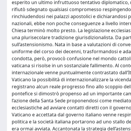
esperito un ultimo infruttuoso tentativo diplomatico, 
rifiutò sdegnato qualsiasi compromesso respingendo 
rinchiudendosi nei palazzi apostolici e dichiarandosi prig
nazionali, ebbe non poche conseguenze a livello interna
Chiesa terminò molto presto. La legislazione ecclesiastica
una plurisecolare tradizione giurisdizionalista. Da par
sull’astensionismo. Nata in base a valutazioni di conve
uniforme del corso dei decenni, trasformandosi e adat
condotta, però, provocò confusione nel mondo cattolico.
vaticana si risolse in un sostanziale fallimento. Al con
internazionale venne puntualmente contrastato dall’It
Vaticano la possibilità di internazionalizzare la vicen
registrano alcun reale progresso fino allo scoppio del
pontefice si dimostrò propenso ad un importante camb
l’azione della Santa Sede proponendosi come mediatore
ecclesiastiche ad avviare contatti diretti con il govern
Vaticano e accettata dal governo italiano venne respin
politica e la società italiana portarono ad uno stallo de
era ormai avviata. Accantonata la strategia dell’astens