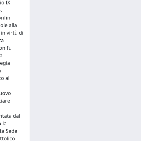
io IX
,
onfini
ole alla
in virtù di
ta
non fu
ta
tegia
a
o al
nuovo
ciare
e
ntata dal
 la
nta Sede
ttolico