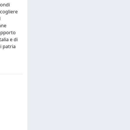
fondi
ccogliere
l
nne
rapporto
alia e di
i patria