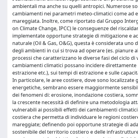
ambientali ma anche su quelli antropici. Numerose son
cambiamenti nei parametri meteo-climatici come ad es
mareggiata. Inoltre, come riportato dal Gruppo Inte
on Climate Change, IPCC) le conseguenze del riscald
implementate opportune strategie di mitigazione e ad
naturale (Oil & Gas, O&G), questa è considerata uno de
degli ambienti in cui si trova ad operare (es. pianure al
processi che caratterizzano le diverse fasi del ciclo di
cambiamenti climatici possano incidere direttamente sul
estrazione etc.), sui tempi di estrazione e sulle capaci
In particolare, le aree costiere, dove sono localizzate 
energetiche, sembrano essere maggiormente sensibili 
dei fenomeni di: erosione, inondazione costiera, somm
la crescente necessità di definire una metodologia att
vulnerabili ai possibili effetti dei cambiamenti climatici
costiera che permetta di individuare le regioni costier
mareggiate; definendo poi opportune strategie di adat
sostenibile del territorio costiero e delle infrastruttur