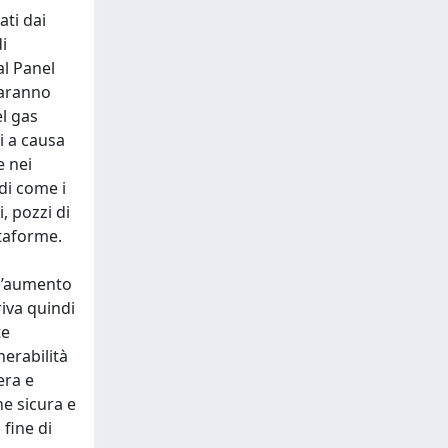
ati dai
i
l Panel
saranno
l gas
i a causa
e nei
ndi come i
, pozzi di
ttaforme.
 l’aumento
iva quindi
te
nerabilità
era e
ne sicura e
 fine di