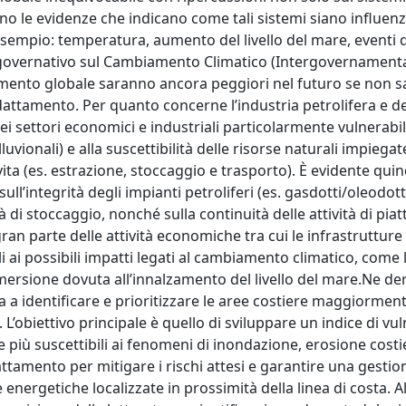
o le evidenze che indicano come tali sistemi siano influenz
empio: temperatura, aumento del livello del mare, eventi d
rgovernativo sul Cambiamento Climatico (Intergovernamenta
amento globale saranno ancora peggiori nel futuro se non 
attamento. Per quanto concerne l’industria petrolifera e de
i settori economici e industriali particolarmente vulnerabil
luvionali) e alla suscettibilità delle risorse naturali impiegat
 vita (es. estrazione, stoccaggio e trasporto). È evidente qui
l’integrità degli impianti petroliferi (es. gasdotti/oleodotti
tà di stoccaggio, nonché sulla continuità delle attività di pia
gran parte delle attività economiche tra cui le infrastrutture
ai possibili impatti legati al cambiamento climatico, come
ersione dovuta all’innalzamento del livello del mare.Ne der
a a identificare e prioritizzare le aree costiere maggiormen
. L’obiettivo principale è quello di sviluppare un indice di vul
e più suscettibili ai fenomeni di inondazione, erosione costi
tamento per mitigare i rischi attesi e garantire una gestio
e energetiche localizzate in prossimità della linea di costa. Al