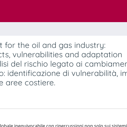
for the oil and gas industry:
cts, vulnerabilities and adaptation
lisi del rischio legato ai cambiamen
ro: identificazione di vulnerabilità, i
e aree costiere.
obale inequivocabile con ripercussioni non solo sui sistemi