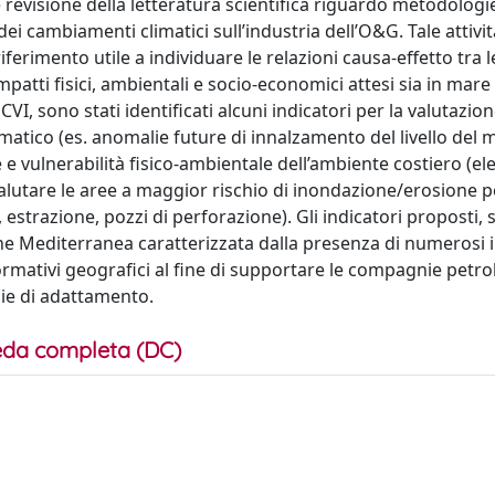
e revisione della letteratura scientifica riguardo metodologi
 dei cambiamenti climatici sull’industria dell’O&G. Tale attivi
erimento utile a individuare le relazioni causa-effetto tra l
impatti fisici, ambientali e socio-economici attesi sia in mare
l CVI, sono stati identificati alcuni indicatori per la valutazio
atico (es. anomalie future di innalzamento del livello del 
e vulnerabilità fisico-ambientale dell’ambiente costiero (el
valutare le aree a maggior rischio di inondazione/erosione p
estrazione, pozzi di perforazione). Gli indicatori proposti, 
one Mediterranea caratterizzata dalla presenza di numerosi 
nformativi geografici al fine di supportare le compagnie petrol
egie di adattamento.
da completa (DC)