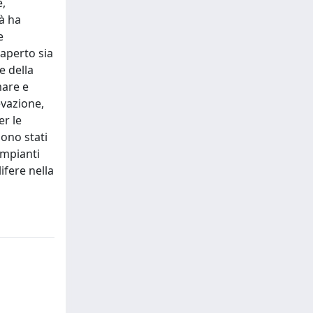
e,
tà ha
e
 aperto sia
ne della
mare e
evazione,
er le
sono stati
impianti
ifere nella