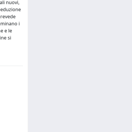
li nuovi,
 deduzione
 prevede
aminano i
e e le
ine si