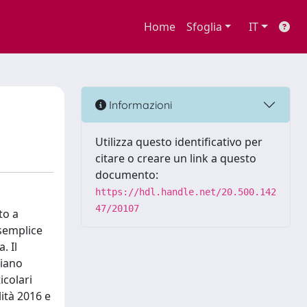
Home
Sfoglia
IT
Informazioni
Utilizza questo identificativo per
citare o creare un link a questo
documento:
https://hdl.handle.net/20.500.142
47/20107
to a
 semplice
. Il
liano
icolari
ità 2016 e