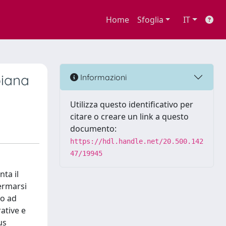
Home
Sfoglia
IT
biana
Informazioni
Utilizza questo identificativo per
citare o creare un link a questo
documento:
https://hdl.handle.net/20.500.142
47/19945
ta il
fermarsi
no ad
rative e
us