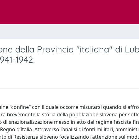
one della Provincia "italiana" di Lu
1941-1942.
ine “confine” con il quale occorre misurarsi quando si affron
lora brevemente la storia della popolazione slovena per sof
o di snazionalizzazione messo in atto dal regime fascista fi
gno d’Italia. Attraverso l’analisi di fonti militari, amminist
ento di Resistenza sloveno focalizzando l’attenzione sul mod