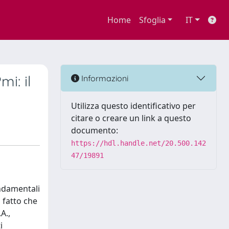
Home
Sfoglia
IT
i: il
Informazioni
Utilizza questo identificativo per
citare o creare un link a questo
documento:
https://hdl.handle.net/20.500.142
47/19891
ondamentali
 fatto che
A.,
i