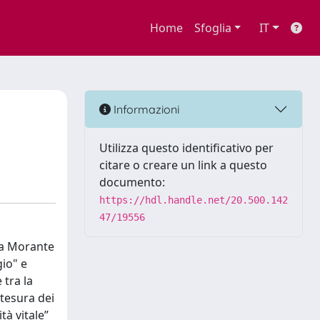
Home
Sfoglia
IT
Informazioni
Utilizza questo identificativo per
citare o creare un link a questo
documento:
https://hdl.handle.net/20.500.142
47/19556
lsa Morante
gio" e
 tra la
stesura dei
tà vitale”