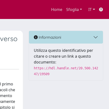
Home
Sfoglia
IT
averso
Informazioni
Utilizza questo identificativo per
citare o creare un link a questo
documento:
https://hdl.handle.net/20.500.142
47/19509
el primo
acoli che
zamento
sivamente
itolo si