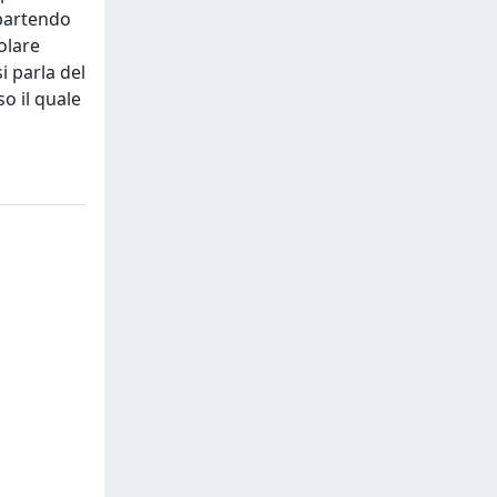
 partendo
olare
i parla del
o il quale