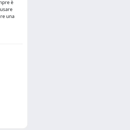
empre è
 usare
ore una