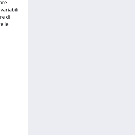
mare
variabili
re di
e le