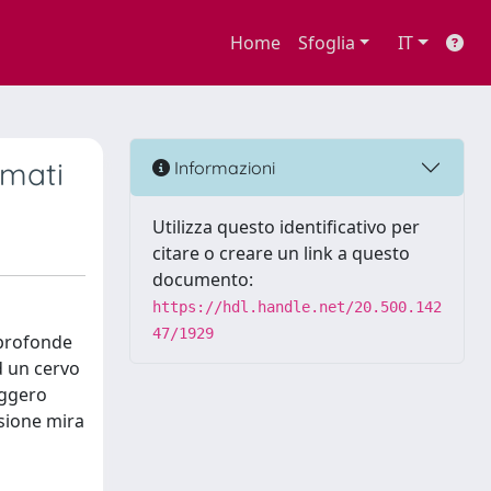
Home
Sfoglia
IT
umati
Informazioni
Utilizza questo identificativo per
citare o creare un link a questo
documento:
https://hdl.handle.net/20.500.142
47/1929
n profonde
d un cervo
aggero
ssione mira