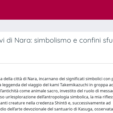
vi di Nara: simbolismo e confini sf
ica della città di Nara, incarnano dei significati simbolici co
della leggenda del viaggio del kami Takemikazuchi in groppa a
all’antichità come animale sacro, investito del ruolo di mess
erso un’esplorazione dell’antropologia simbolica, la mia rifle
cinanti creature nella credenza Shintō e, successivamente ad
udio dell’arte devozionale del santuario di Kasuga, osservata