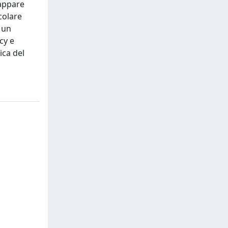
 appare
colare
 un
cy e
ica del