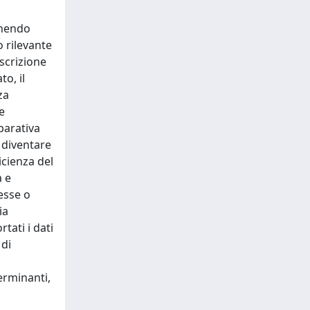
onendo
o rilevante
escrizione
o, il
za
e
parativa
 diventare
icienza del
a e
esse o
ia
tati i dati
 di
erminanti,