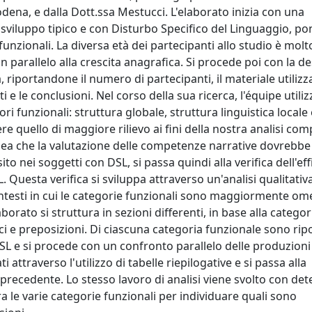
ena, e dalla Dott.ssa Mestucci. L'elaborato inizia con una
a sviluppo tipico e con Disturbo Specifico del Linguaggio, p
funzionali. La diversa età dei partecipanti allo studio è molt
n parallelo alla crescita anagrafica. Si procede poi con la d
riportandone il numero di partecipanti, il materiale utilizzat
 e le conclusioni. Nel corso della sua ricerca, l'équipe utiliz
ori funzionali: struttura globale, struttura linguistica locale 
e quello di maggiore rilievo ai fini della nostra analisi com
'idea che la valutazione delle competenze narrative dovrebbe
to nei soggetti con DSL, si passa quindi alla verifica dell'eff
 Questa verifica si sviluppa attraverso un'analisi qualitativ
 contesti in cui le categorie funzionali sono maggiormente om
rato si struttura in sezioni differenti, in base alla categor
ci e preposizioni. Di ciascuna categoria funzionale sono ripor
DSL e si procede con un confronto parallelo delle produzioni
 attraverso l'utilizzo di tabelle riepilogative e si passa alla
 precedente. Lo stesso lavoro di analisi viene svolto con det
tra le varie categorie funzionali per individuare quali sono