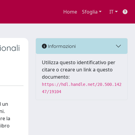
Home
Sfoglia
IT
ionali
Informazioni
Utilizza questo identificativo per
citare o creare un link a questo
documento:
https://hdl.handle.net/20.500.142
47/19104
d un
ni.
re la
libro