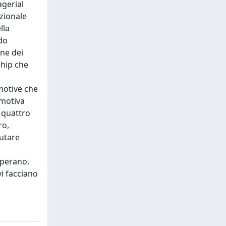
gerial
azionale
lla
do
one dei
ship che
motive che
emotiva
i quattro
ro,
lutare
operano,
vi facciano