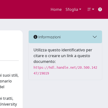
Home
Sfoglia
IT
Informazioni
Utilizza questo identificativo per
citare o creare un link a questo
documento:
https://hdl.handle.net/20.500.142
47/19019
suoi stili,
ionario
del
 tratti,
University