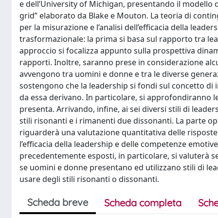
e dell’University of Michigan, presentando il model
grid” elaborato da Blake e Mouton. La teoria di contin
per la misurazione e l’analisi dell’efficacia della leade
trasformazionale: la prima si basa sul rapporto tra l
approccio si focalizza appunto sulla prospettiva dinam
rapporti. Inoltre, saranno prese in considerazione alcun
avvengono tra uomini e donne e tra le diverse generazio
sostengono che la leadership si fondi sul concetto di
da essa derivano. In particolare, si approfondiranno 
presenta. Arrivando, infine, ai sei diversi stili di lead
stili risonanti e i rimanenti due dissonanti. La parte o
riguarderà una valutazione quantitativa delle risposte
l’efficacia della leadership e delle competenze emoti
precedentemente esposti, in particolare, si valuterà 
se uomini e donne presentano ed utilizzano stili di lead
usare degli stili risonanti o dissonanti.
Scheda breve
Scheda completa
Sche