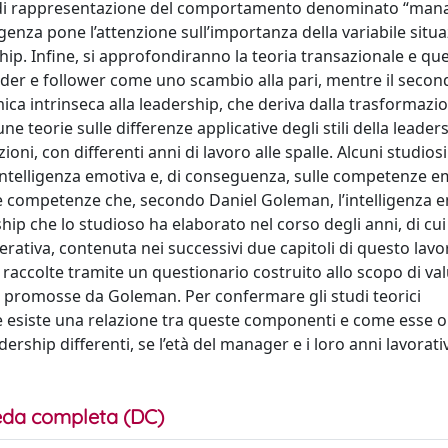
lo di rappresentazione del comportamento denominato “mana
genza pone l’attenzione sull’importanza della variabile situ
rship. Infine, si approfondiranno la teoria transazionale e que
eader e follower come uno scambio alla pari, mentre il secon
ica intrinseca alla leadership, che deriva dalla trasformazi
e teorie sulle differenze applicative degli stili della leader
ni, con differenti anni di lavoro alle spalle. Alcuni studiosi
 intelligenza emotiva e, di conseguenza, sulle competenze e
le competenze che, secondo Daniel Goleman, l’intelligenza 
ership che lo studioso ha elaborato nel corso degli anni, di cu
perativa, contenuta nei successivi due capitoli di questo lavo
 raccolte tramite un questionario costruito allo scopo di va
ve promosse da Goleman. Per confermare gli studi teorici
se esiste una relazione tra queste componenti e come esse 
ership differenti, se l’età del manager e i loro anni lavorati
da completa (DC)